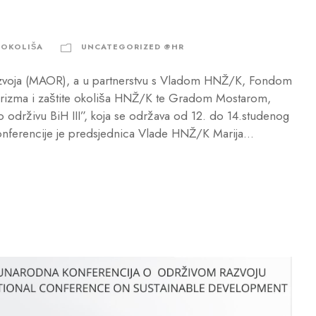
 OKOLIŠA
UNCATEGORIZED @HR
azvoja (MAOR), a u partnerstvu s Vladom HNŽ/K, Fondom
 turizma i zaštite okoliša HNŽ/K te Gradom Mostarom,
 održivu BiH III”, koja se održava od 12. do 14.studenog
nferencije je predsjednica Vlade HNŽ/K Marija...