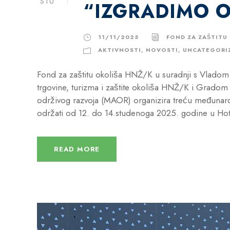
STU
“IZGRADIMO OD
11/11/2025
FOND ZA ZAŠTITU
AKTIVNOSTI
,
NOVOSTI
,
UNCATEGORI
Fond za zaštitu okoliša HNŽ/K u suradnji s Vladom
trgovine, turizma i zaštite okoliša HNŽ/K i Grad
održivog razvoja (MAOR) organizira treću međunarod
održati od 12. do 14.studenoga 2025. godine u Hot
READ MORE