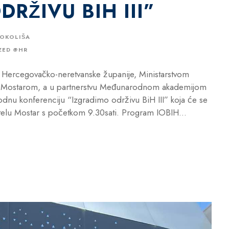
RŽIVU BIH III”
 OKOLIŠA
ZED @HR
 Hercegovačko-neretvanske županije, Ministarstvom
om Mostarom, a u partnerstvu Međunarodnom akademijom
nu konferenciju “Izgradimo održivu BiH III” koja će se
elu Mostar s početkom 9.30sati. Program IOBIH...