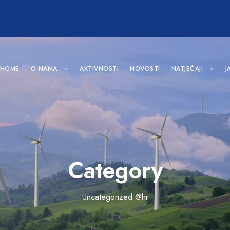
HOME
O NAMA
AKTIVNOSTI
NOVOSTI
NATJEČAJI
J
Category
Uncategorized @hr