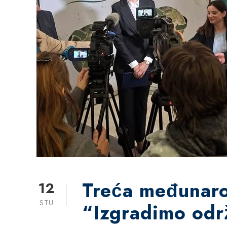
Treća međunaro
12
STU
“Izgradimo održ