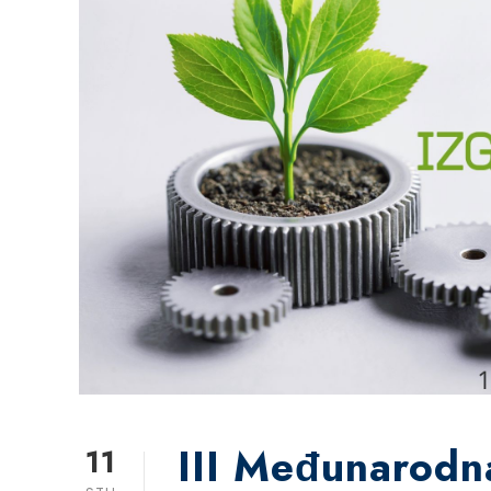
III Međunarodn
11