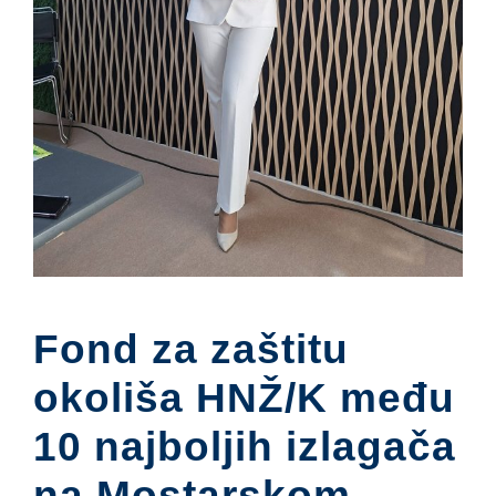
Fond za zaštitu
okoliša HNŽ/K među
10 najboljih izlagača
na Mostarskom