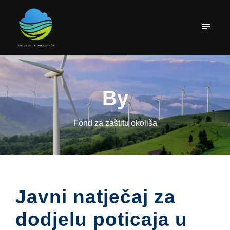
By
Fond za zaštitu okoliša
Javni natječaj za
dodjelu poticaja u