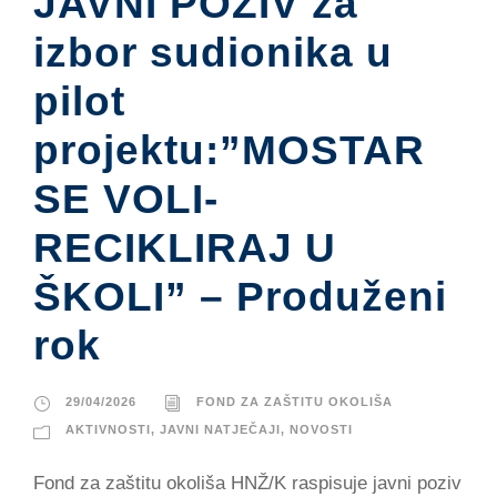
JAVNI POZIV za
izbor sudionika u
pilot
projektu:”MOSTAR
SE VOLI-
RECIKLIRAJ U
ŠKOLI” – Produženi
rok
29/04/2026
FOND ZA ZAŠTITU OKOLIŠA
AKTIVNOSTI
,
JAVNI NATJEČAJI
,
NOVOSTI
Fond za zaštitu okoliša HNŽ/K raspisuje javni poziv