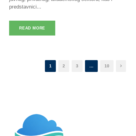
predstavnici...
READ MORE
1
2
3
…
10