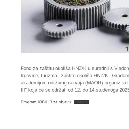
Fond za zaštitu okoliša HNŽ/K u suradnji s Vlad
trgovine, turizma i zaštite okoliša HNŽ/K i Gra
akademijom održivog razvoja (MAOR) organizira t
III” koja će se održati od 12. do 14.studenoga 20
Program IOBIH 3 za objavu
Preuzmi