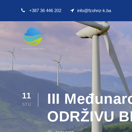
+387 36 446 202
info@fzohnz-k.ba
III Međuna
11
STU
ODRŽIVU BIH