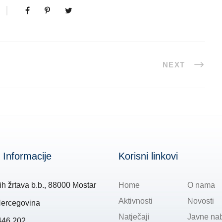
NEXT
 Informacije
Korisni linkovi
ih žrtava b.b., 88000 Mostar
Home
O nama
Aktivnosti
Novosti
Hercegovina
Natječaji
Javne na
446 202