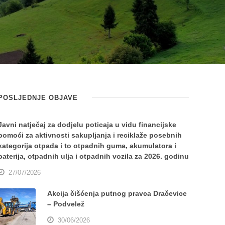
POSLJEDNJE OBJAVE
Javni natječaj za dodjelu poticaja u vidu financijske
pomoći za aktivnosti sakupljanja i reciklaže posebnih
kategorija otpada i to otpadnih guma, akumulatora i
baterija, otpadnih ulja i otpadnih vozila za 2026. godinu
27/07/2026
Akcija čišćenja putnog pravca Dračevice
– Podvelež
30/06/2026