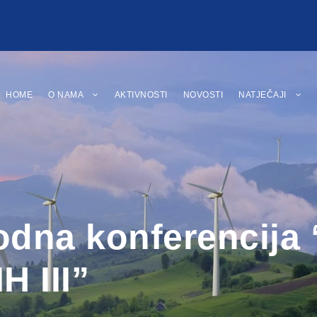
HOME
O NAMA
AKTIVNOSTI
NOVOSTI
NATJEČAJI
rodna konferencij
 III”