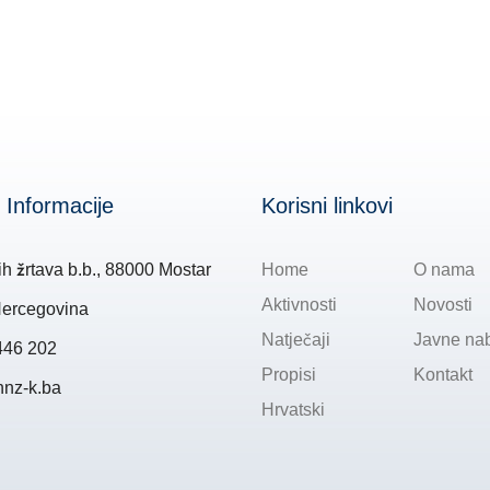
 Informacije
Korisni linkovi
ih žrtava b.b., 88000 Mostar
Home
O nama
Aktivnosti
Novosti
Hercegovina
Natječaji
Javne na
446 202
Propisi
Kontakt
hnz-k.ba
Hrvatski