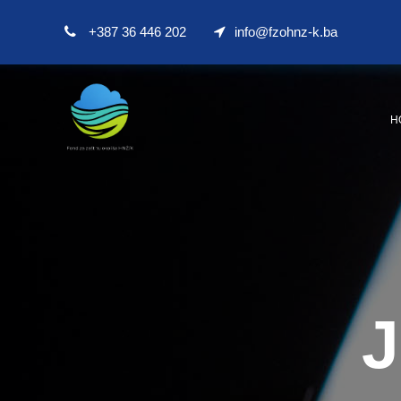
+387 36 446 202
info@fzohnz-k.ba
H
J