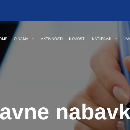
OME
O NAMA
AKTIVNOSTI
NOVOSTI
NATJEČAJI
JA
avne nabav