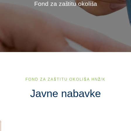
Fond za zaštitu okoliša
FOND ZA ZAŠTITU OKOLIŠA HNŽ/K
Javne nabavke