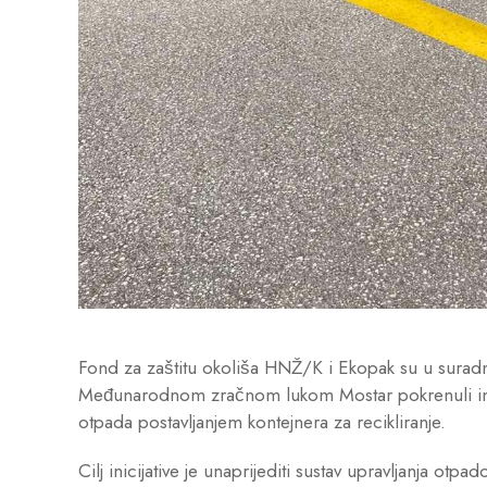
Fond za zaštitu okoliša HNŽ/K i Ekopak su u suradn
Međunarodnom zračnom lukom Mostar pokrenuli inicij
otpada postavljanjem kontejnera za recikliranje.
Cilj inicijative je unaprijediti sustav upravljanja otp