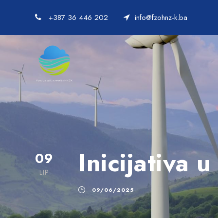
+387 36 446 202
info@fzohnz-k.ba
Inicijativa 
09
LIP
09/06/2025