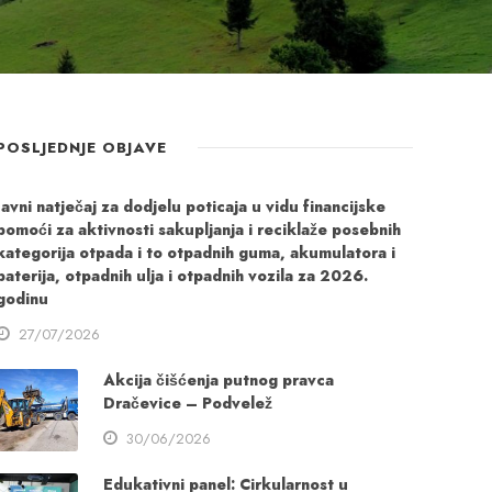
POSLJEDNJE OBJAVE
Javni natječaj za dodjelu poticaja u vidu financijske
pomoći za aktivnosti sakupljanja i reciklaže posebnih
kategorija otpada i to otpadnih guma, akumulatora i
baterija, otpadnih ulja i otpadnih vozila za 2026.
godinu
27/07/2026
Akcija čišćenja putnog pravca
Dračevice – Podvelež
30/06/2026
Edukativni panel: Cirkularnost u