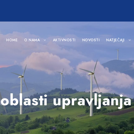
HOME
O NAMA
AKTIVNOSTI
NOVOSTI
NATJEČAJI
u oblasti upravljan