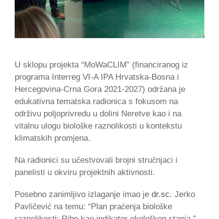
U sklopu projekta “MoWaCLIM” (financiranog iz
programa Interreg VI-A IPA Hrvatska-Bosna i
Hercegovina-Crna Gora 2021-2027) održana je
edukativna tematska radionica s fokusom na
održivu poljoprivredu u dolini Neretve kao i na
vitalnu ulogu biološke raznolikosti u kontekstu
klimatskih promjena.
Na radionici su učestvovali brojni stručnjaci i
panelisti u okviru projektnih aktivnosti.
Posebno zanimljivo izlaganje imao je
dr.sc.
Jerko
Pavličević na temu: “Plan praćenja biološke
raznolikosti: Ribe kao indikator ekološkog stanja.”