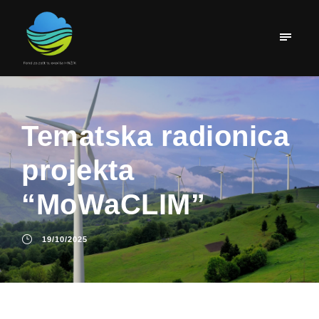
Tematska radionica
projekta
“MoWaCLIM”
19/10/2025