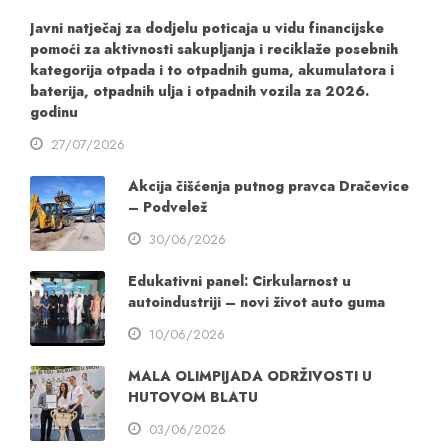
Javni natječaj za dodjelu poticaja u vidu financijske
pomoći za aktivnosti sakupljanja i reciklaže posebnih
kategorija otpada i to otpadnih guma, akumulatora i
baterija, otpadnih ulja i otpadnih vozila za 2026.
godinu
27/07/2026
Akcija čišćenja putnog pravca Dračevice
– Podvelež
30/06/2026
Edukativni panel: Cirkularnost u
autoindustriji – novi život auto guma
10/06/2026
MALA OLIMPIJADA ODRŽIVOSTI U
HUTOVOM BLATU
03/06/2026