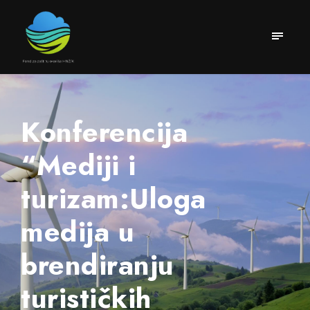
Konferencija
“Mediji i
turizam:Uloga
medija u
brendiranju
turističkih