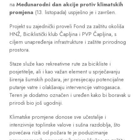
na
Međunarodni dan akcije protiv klimatskih
promjena
(13. listopada) uspješno je i završen.
Projekt su zajednički proveli Fond za zaštitu okoliša
HNŽ, Biciklistički klub Čapljina i PVP Čapljina, s
ciljem unapređenja infrastrukture i zaštite prirodnog
prostora.
Staze služe kao rekreativne rute za bicikliste i
posjetitelje, ali i kao važan element u sprječavanju
širenja šumskih požara, jer presijecaju potencijalne
putanje vatre i olakšavaju intervencije vatrogasaca.
Teren je dodatno označen i uređen kako bi boravak u
prirodi bio još ugodniji.
Klimatske promjene donose sve učestalije i
intenzivnije toplinske valove i sušna razdoblja, što
povećava rizik od požara te je poduzimanje