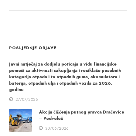
POSLJEDNJE OBJAVE
Javni natječaj za dodjelu poticaja u vidu financijske
pomoći za aktivnosti sakupljanja i reciklaže posebnih
kategorija otpada i to otpadnih guma, akumulatora i
baterija, otpadnih ulja i otpadnih vozila za 2026.
godinu
27/07/2026
Akcija čišćenja putnog pravca Dračevice
– Podvelež
30/06/2026