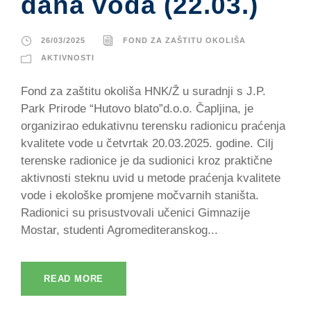
dana voda (22.03.)
26/03/2025
FOND ZA ZAŠTITU OKOLIŠA
AKTIVNOSTI
Fond za zaštitu okoliša HNK/Ž u suradnji s J.P.
Park Prirode “Hutovo blato”d.o.o. Čapljina, je
organizirao edukativnu terensku radionicu praćenja
kvalitete vode u četvrtak 20.03.2025. godine. Cilj
terenske radionice je da sudionici kroz praktične
aktivnosti steknu uvid u metode praćenja kvalitete
vode i ekološke promjene močvarnih staništa.
Radionici su prisustvovali učenici Gimnazije
Mostar, studenti Agromediteranskog...
READ MORE