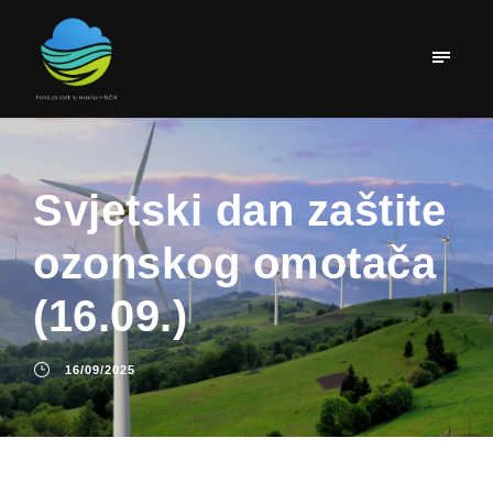
Svjetski dan zaštite
ozonskog omotača
(16.09.)
16/09/2025