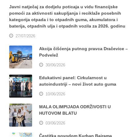
Javni natječaj za dodjelu poticaja u vidu financijske
pomoći za aktivnosti sakupljanja i reciklaže posebnih
kategorija otpada i to otpadnih guma, akumulatora i
baterija, otpadnih ulja i otpadnih vozila za 2026. godinu
27/07/2026
Akcija čišćenja putnog pravca Dračevice –
Podvelež
30/06/2026
Edukativni panel: Cirkularnost u
autoindustriji – novi život auto guma
10/06/2026
MALA OLIMPIJADA ODRŽIVOSTI U
HUTOVOM BLATU
03/06/2026
Čestitka povodom Kurban Bajrama