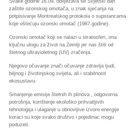
Svake godine 16.09. obilježava se Svjetski dan
zaštite ozonskog omotača, u znak sjećanja na
potpisivanje Montrealskog protokola o supstancama
koje oštećuju ozonski omotač (1987.godine).
Ozonski omotač koji se nalazi u stratosferi, ima
ključnu ulogu za život na Zemlji jer nas štiti od
štetnog ultravioletnog (UV) zračenja.
Njegovo očuvanje znači očuvanje zdravlja ljudi,
biljnog i životinjskog svijeta, ali i stabilnosti
ekosustavu.
Smanjenje emisije štetnih ih plinova , odgovorna
potrošnja, korištenje ekološko prihvatljivih
tehnologija i ulaganje u obnovljive izvore energije
koraci su koje svako društvo i pojedinac mogu
poduzeti.