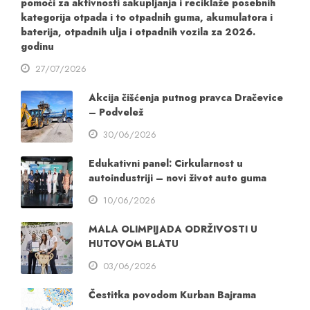
pomoći za aktivnosti sakupljanja i reciklaže posebnih
kategorija otpada i to otpadnih guma, akumulatora i
baterija, otpadnih ulja i otpadnih vozila za 2026.
godinu
27/07/2026
Akcija čišćenja putnog pravca Dračevice
– Podvelež
30/06/2026
Edukativni panel: Cirkularnost u
autoindustriji – novi život auto guma
10/06/2026
MALA OLIMPIJADA ODRŽIVOSTI U
HUTOVOM BLATU
03/06/2026
Čestitka povodom Kurban Bajrama