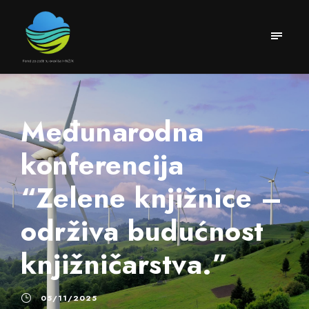
Međunarodna
konferencija
“Zelene knjižnice –
održiva budućnost
knjižničarstva.”
05/11/2025