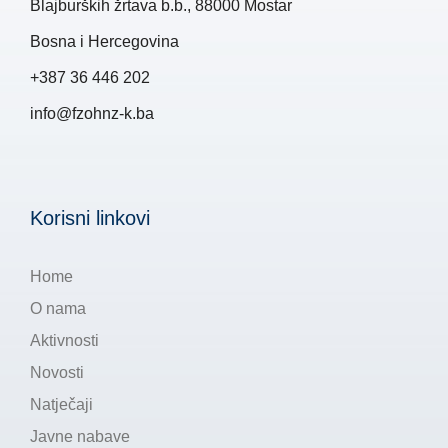
Blajburških žrtava b.b., 88000 Mostar
Bosna i Hercegovina
+387 36 446 202
info@fzohnz-k.ba
Korisni linkovi
Home
O nama
Aktivnosti
Novosti
Natječaji
Javne nabave