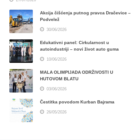
Akcija čišćenja putnog pravca Dračevice –
Podvelež
30/06/2026
Edukativni panel: Cirkularnost u
autoindustriji – novi život auto guma
10/06/2026
MALA OLIMPIJADA ODRŽIVOSTI U
HUTOVOM BLATU
03/06/2026
Čestitka povodom Kurban Bajrama
26/05/2026