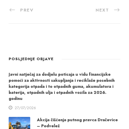
PREV
NEXT
POSLJEDNJE OBJAVE
Javni natječaj za dodjelu poticaja u vidu financijske
pomoći za aktivnosti sakupljanja i reciklaže posebnih
kategorija otpada i to otpadnih guma, akumulatora i
baterija, otpadnih ulja i otpadnih vozila za 2026.
godinu
27/07/2026
Akcija čišćenja putnog pravca Dračevice
– Podvelež