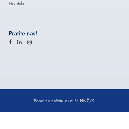
Hrvatski
Pratite nas!
Fond za zaštitu okoliša HNŽ/K.