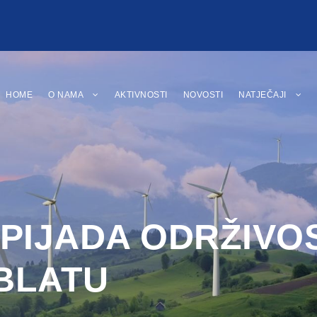
HOME
O NAMA
AKTIVNOSTI
NOVOSTI
NATJEČAJI
PIJADA ODRŽIVOS
BLATU