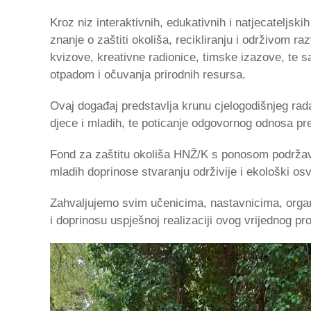
Kroz niz interaktivnih, edukativnih i natjecateljskih
znanje o zaštiti okoliša, recikliranju i održivom 
kvizove, kreativne radionice, timske izazove, te 
otpadom i očuvanja prirodnih resursa.
Ovaj događaj predstavlja krunu cjelogodišnjeg rada n
djece i mladih, te poticanje odgovornog odnosa pr
Fond za zaštitu okoliša HNŽ/K s ponosom podržava 
mladih doprinose stvaranju održivije i ekološki osv
Zahvaljujemo svim učenicima, nastavnicima, organ
i doprinosu uspješnoj realizaciji ovog vrijednog pro