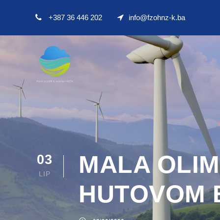
+387 36 446 202
info@fzohnz-k.ba
MALA OLIM
03
LIP
HUTOVOM 