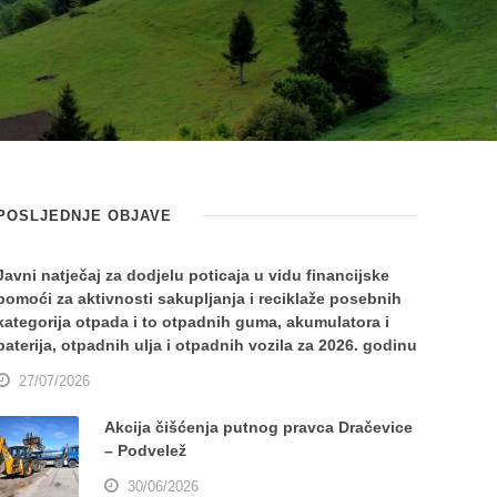
POSLJEDNJE OBJAVE
Javni natječaj za dodjelu poticaja u vidu financijske
pomoći za aktivnosti sakupljanja i reciklaže posebnih
kategorija otpada i to otpadnih guma, akumulatora i
baterija, otpadnih ulja i otpadnih vozila za 2026. godinu
27/07/2026
Akcija čišćenja putnog pravca Dračevice
– Podvelež
30/06/2026