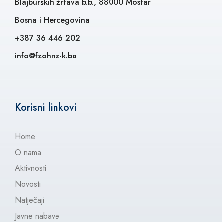
Blajburških žrtava b.b., 88000 Mostar
Bosna i Hercegovina
+387 36 446 202
info@fzohnz-k.ba
Korisni linkovi
Home
O nama
Aktivnosti
Novosti
Natječaji
Javne nabave