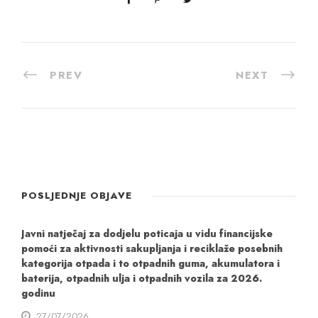
PREV
NEXT
POSLJEDNJE OBJAVE
Javni natječaj za dodjelu poticaja u vidu financijske
pomoći za aktivnosti sakupljanja i reciklaže posebnih
kategorija otpada i to otpadnih guma, akumulatora i
baterija, otpadnih ulja i otpadnih vozila za 2026.
godinu
27/07/2026