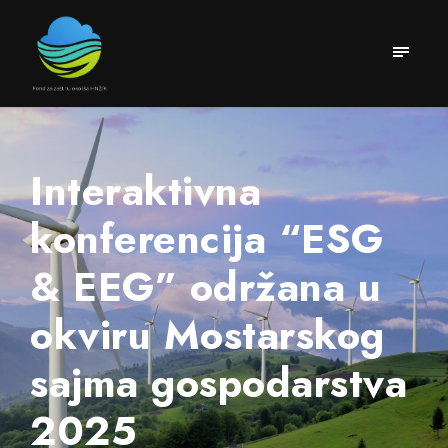
Interaktivna
konferencija “ESG
& EEG” održana u
okviru Mostarskog
sajma gospodarstva
2025