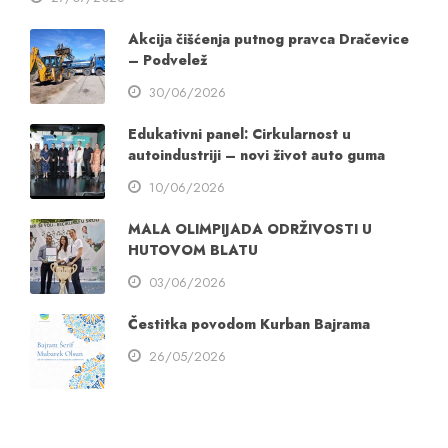
Akcija čišćenja putnog pravca Dračevice
– Podvelež
30/06/2026
Edukativni panel: Cirkularnost u
autoindustriji – novi život auto guma
10/06/2026
MALA OLIMPIJADA ODRŽIVOSTI U
HUTOVOM BLATU
03/06/2026
Čestitka povodom Kurban Bajrama
26/05/2026