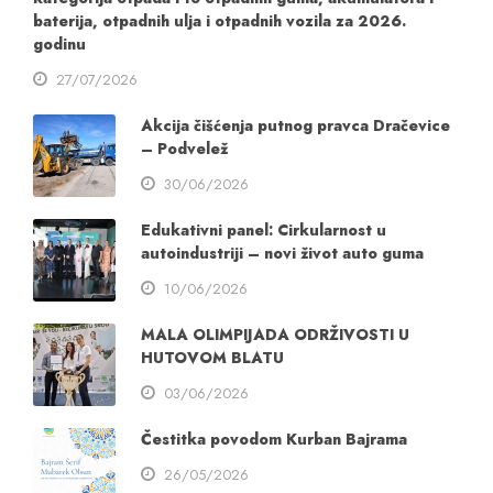
baterija, otpadnih ulja i otpadnih vozila za 2026.
godinu
27/07/2026
Akcija čišćenja putnog pravca Dračevice
– Podvelež
30/06/2026
Edukativni panel: Cirkularnost u
autoindustriji – novi život auto guma
10/06/2026
MALA OLIMPIJADA ODRŽIVOSTI U
HUTOVOM BLATU
03/06/2026
Čestitka povodom Kurban Bajrama
26/05/2026