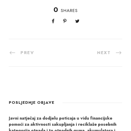
0
SHARES
PREV
NEXT
POSLJEDNJE OBJAVE
Javni natječaj za dodjelu poticaja u vidu financijske
pomoći za aktivnosti sakupljanja i reciklaže posebnih
kategorija otpada i to otpadnih guma, akumulatora i