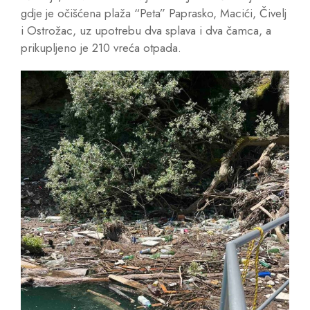
gdje je očišćena plaža “Peta” Paprasko, Macići, Čivelj
i Ostrožac, uz upotrebu dva splava i dva čamca, a
prikupljeno je 210 vreća otpada.