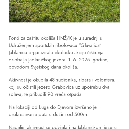
Fond za zaštitu okoliša HNŽ/K je u suradnji s
Udruženjem sportskih ribolovaca “Glavatica”
Jablanica organiziralo ekološku akciju čišćenja
priobalja Jablaničkog jezera, 1. 6. 2025. godine,
povodom Svjetskog dana okoliša.
Aktivnost je okupila 48 sudionika, ribara i volontera,
koji su očistili jezero Grabovica uz upotrebu dva
splava, te prikupili 90 vreća otpada.
Na lokaciji od Luga do Djevora izvršeno je
prokresavanje puta u dužini od 500m.
Nadalje, aktivnost se odvijala i na Jablaničkom jezeru