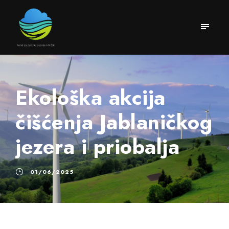
Ekološka akcija
čišćenja Jablaničkog
jezera i priobalja
01/06/2025