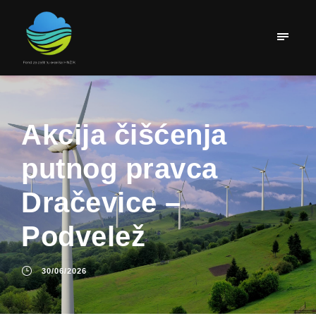
Akcija čišćenja
putnog pravca
Dračevice –
Podvelež
30/06/2026