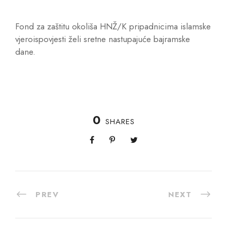
Fond za zaštitu okoliša HNŽ/K pripadnicima islamske
vjeroispovjesti želi sretne nastupajuće bajramske
dane.
0
SHARES
PREV
NEXT