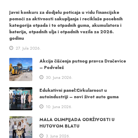
Javni konkurs za dodjelu poticaja u vidu financijske
pomoći za aktivnosti sakupljanja i reciklaže posebnih
kategorija otpada i to otpadnih guma, akumulatora i
baterija, otpadnih ulja i otpadnih vozila za 2026.
godinu
27. Jula 2026.
Akcija čišćenja putnog pravca Dračevice
– Podvelež
30. Juna 2026.
Edukativni panel:Cirkularnost u
autoindustriji – novi život auto guma
10. Juna 2026.
MALA OLIMPIJADA ODRŽIVOSTI U
HUTOVOM BLATU
3. Juna 2026.