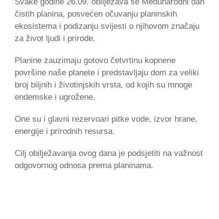
Svake godine 26.09. obilježava se Međunarodni dan
čistih planina, posvećen očuvanju planinskih
ekosistema i podizanju svijesti o njihovom značaju
za život ljudi i prirode.
Planine zauzimaju gotovo četvrtinu kopnene
površine naše planete i predstavljaju dom za veliki
broj biljnih i životinjskih vrsta, od kojih su mnoge
endemske i ugrožene.
One su i glavni rezervoari pitke vode, izvor hrane,
energije i prirodnih resursa.
Cilj obilježavanja ovog dana je podsjetiti na važnost
odgovornog odnosa prema planinama.