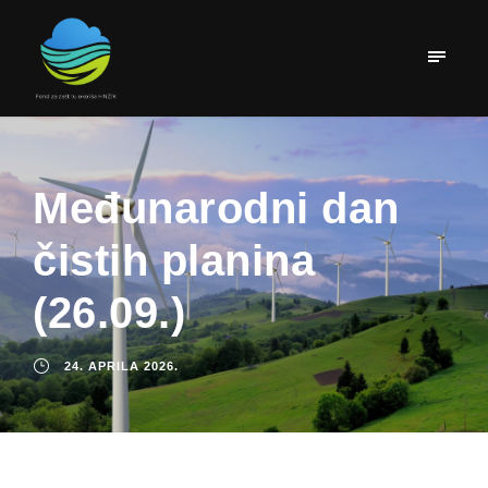
Međunarodni dan
čistih planina
(26.09.)
24. APRILA 2026.