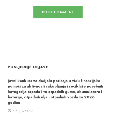
POSLJEDNJE OBJAVE
Javni konkurs za dodjelu poticaja u vidu financijske
pomoći za aktivnosti sakupljanja i reciklaže posebnih
kategorija otpada i to otpadnih guma, akumulatora i
baterija, otpadnih ulja i otpadnih vozila za 2026.
godinu
27. Jula 2026.