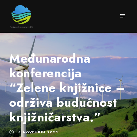
Međunarodna
konferencija
“Zelene knjižnice –
održiva budućnost
knjižničarstva.”
5. NOVEMBRA 2025.