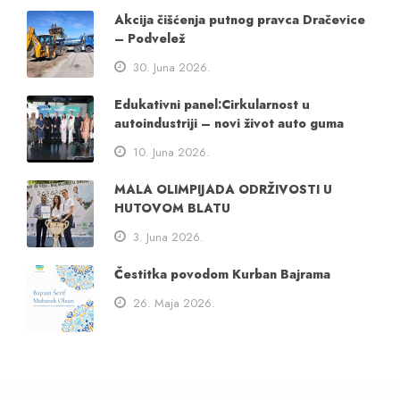
Akcija čišćenja putnog pravca Dračevice
– Podvelež
30. Juna 2026.
Edukativni panel:Cirkularnost u
autoindustriji – novi život auto guma
10. Juna 2026.
MALA OLIMPIJADA ODRŽIVOSTI U
HUTOVOM BLATU
3. Juna 2026.
Čestitka povodom Kurban Bajrama
26. Maja 2026.