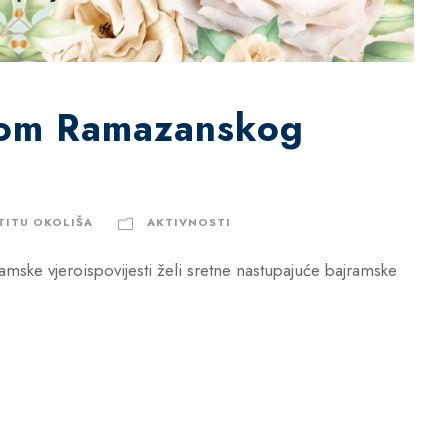
dom Ramazanskog
TITU OKOLIŠA
AKTIVNOSTI
mske vjeroispovijesti želi sretne nastupajuće bajramske