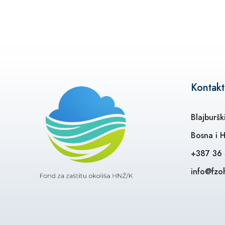
Kontakt
Blajburšk
Bosna i 
+387 36
info@fzo