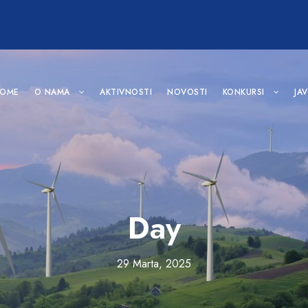
OME
O NAMA
AKTIVNOSTI
NOVOSTI
KONKURSI
JA
Day
29 Marta, 2025