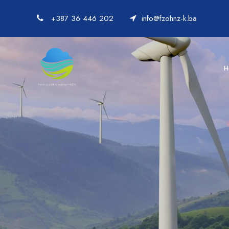
+387 36 446 202
info@fzohnz-k.ba
H